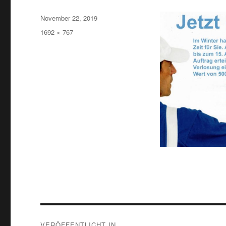
Veröffentlicht
November 22, 2019
am
Volle
1692 × 767
Größe
Beitragsnavigation
VERÖFFENTLICHT IN